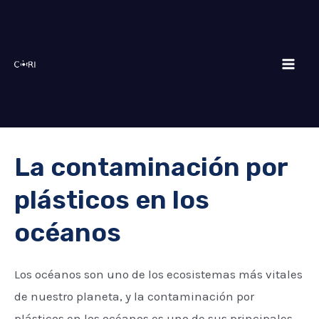
Skip
Mai
to
Men
content
La contaminación por
plásticos en los
océanos
Los océanos son uno de los ecosistemas más vitales
de nuestro planeta, y la contaminación por
plásticos en los océanos es uno de sus principales