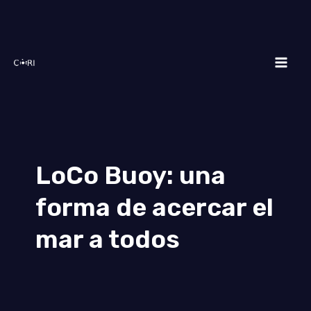
Skip
Mai
to
Men
content
LoCo Buoy: una
forma de acercar el
mar a todos