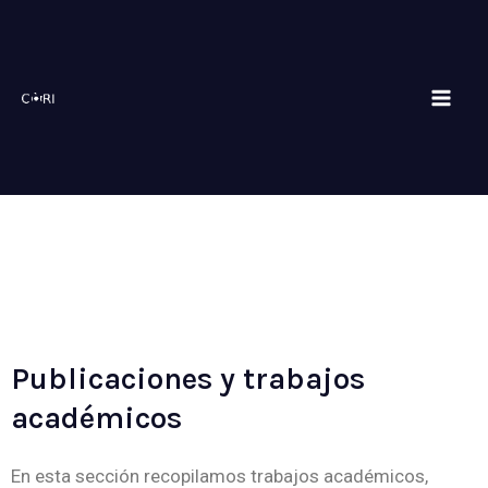
Skip
Mai
to
Men
content
Publicaciones y trabajos
académicos
En esta sección recopilamos trabajos académicos,