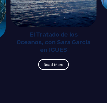
El Tratado de los
Oceanos, con Sara García
en ICUES
Read More