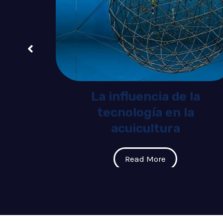
 por
éanos
La influencia de la
tecnología en la
acuicultura
Read More