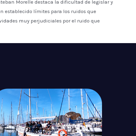
teban Morelle destaca la dificultad de legislar y
n establecido límites para los ruidos que
vidades muy perjudiciales por el ruido que