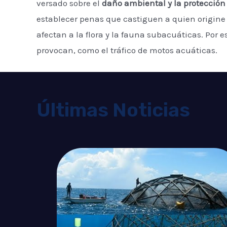
versado sobre el
daño ambiental y la protección 
establecer penas que castiguen a quien origin
afectan a la flora y la fauna subacuáticas. Por
provocan, como el tráfico de motos acuáticas.
Últimas Noticias