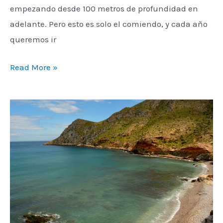
empezando desde 100 metros de profundidad en
adelante. Pero esto es solo el comiendo, y cada año
queremos ir
Read More »
Las
7
maravillas
sumergidas
en
la
Región
de