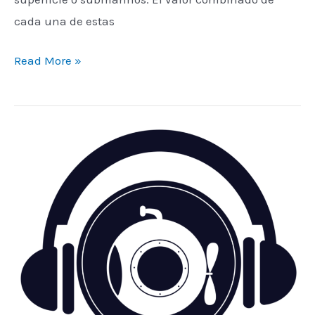
cada una de estas
Read More »
ICUES
de
CORI,
podcast
con
Onda
Regional
sobre
el
océano