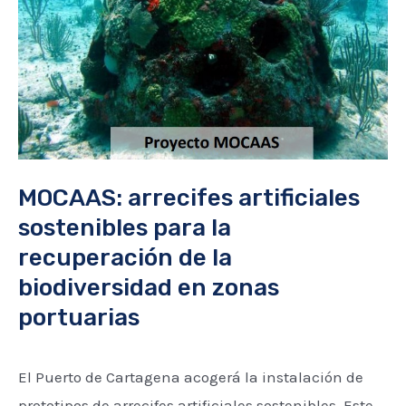
sostenibles
para
la
recuperación
de
la
biodiversidad
MOCAAS: arrecifes artificiales
en
sostenibles para la
zonas
recuperación de la
portuarias
biodiversidad en zonas
portuarias
El Puerto de Cartagena acogerá la instalación de
prototipos de arrecifes artificiales sostenibles. Este