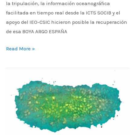
la tripulación, la información oceanográfica
facilitada en tiempo real desde la ICTS SOCIB y el
apoyo del IEO-CSIC hicieron posible la recuperación
de esa BOYA ARGO ESPAÑA
Read More »
ALADROQUE
II
consigue
realizar
un
modelo
3D