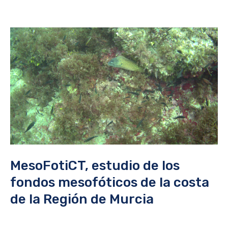
MesoFotiCT,
estudio
de
los
fondos
mesofóticos
de
la
costa
MesoFotiCT, estudio de los
de
fondos mesofóticos de la costa
la
de la Región de Murcia
Región
de